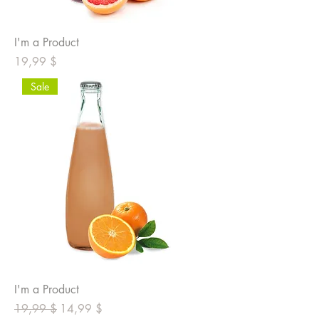
I'm a Product
Prix
19,99 $
Sale
I'm a Product
Prix original
Prix promotionnel
19,99 $
14,99 $