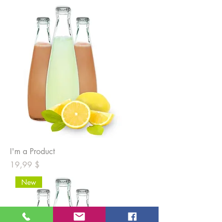
I'm a Product
Prix
19,99 $
New